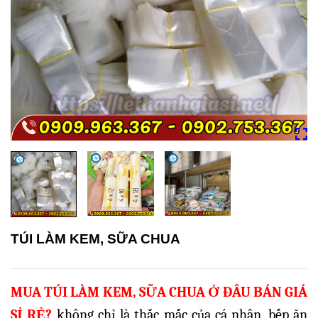
TÚI LÀM KEM, SỮA CHUA
MUA TÚI LÀM KEM, SỮA CHUA Ở ĐÂU BÁN GIÁ
SỈ RẺ?
không chỉ là thắc mắc của cá nhân, bếp ăn