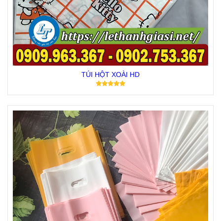
TÚI HỘT XOÀI HD