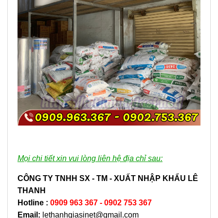
Mọi chi tiết xin vui lòng liên hệ địa chỉ sau:
CÔNG TY TNHH SX - TM - XUẤT NHẬP KHẨU LÊ
THANH
Hotline
:
0909 963 367 - 0902 753 367
Email:
lethanhgiasinet@gmail.com