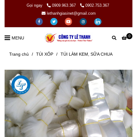
Gọi ngay
0909.963.367
0902.753.367
lethanhgiasinet@gmail.com
0
MENU
Trang chủ
/
TÚI XỐP
/
TÚI LÀM KEM, SỮA CHUA