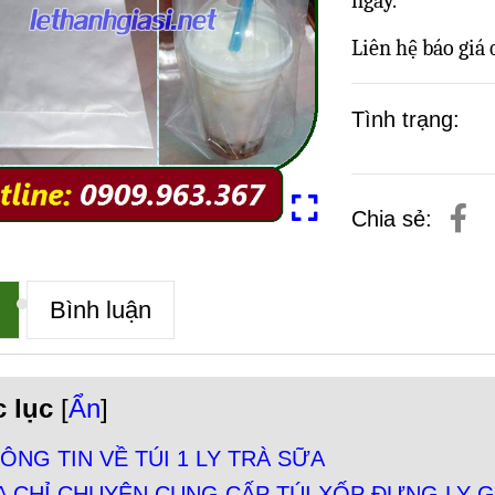
ngay.
Liên hệ báo giá
Tình trạng:
Chia sẻ:
Bình luận
 lục
[
Ẩn
]
ÔNG TIN VỀ TÚI 1 LY TRÀ SỮA
A CHỈ CHUYÊN CUNG CẤP TÚI XỐP ĐỰNG LY G