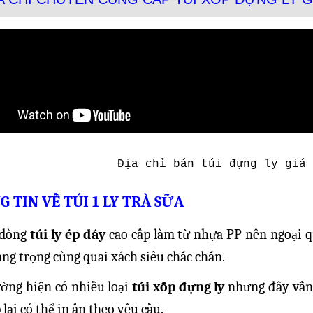
Địa chỉ bán túi đựng ly giá 
 TIN VỀ TÚI 1 LY TRÀ SỮA
 dòng
túi ly ép đáy
cao cấp làm từ nhựa PP nên ngoại q
ang trọng cùng quai xách siêu chắc chắn.
ường hiện có nhiều loại
túi xốp đựng ly
nhưng đây vẫn l
 lại có thể in ấn theo yêu cầu.