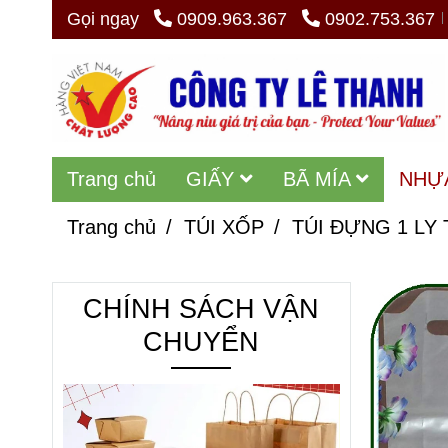
Gọi ngay
0909.963.367
0902.753.367
Trang chủ
GIẤY
BÃ MÍA
NHỰ
Trang chủ
/
TÚI XỐP
/
TÚI ĐỰNG 1 LY
CHÍNH SÁCH VẬN
CHUYỂN