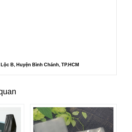
h Lộc B, Huyện Bình Chánh, TP.HCM
 quan