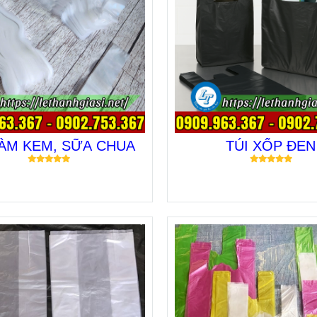
LÀM KEM, SỮA CHUA
TÚI XỐP ĐEN