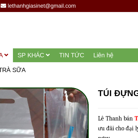
lethanhgiasinet@gmail.com
A
SP KHÁC
TIN TỨC
Liên hệ
 TRÀ SỮA
TÚI ĐỰNG
Lê Thanh bán
T
ưu đãi cho đại 