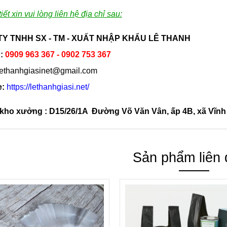
tiết xin vui lòng liên hệ địa chỉ sau:
Y TNHH SX - TM - XUẤT NHẬP KHẨU LÊ THANH
:
0909 963 367 - 0902 753 367
ethanhgiasinet@gmail.com
e:
https://lethanhgiasi.net/
ỉ kho xưởng : D15/26/1A Đường Võ Văn Vân, ấp 4B, xã Vĩn
Sản phẩm liên