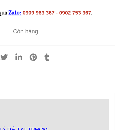
 qua
Zalo:
.
0909 963 367 - 0902 753 367
Còn hàng
IÁ RẺ TẠI TPHCM