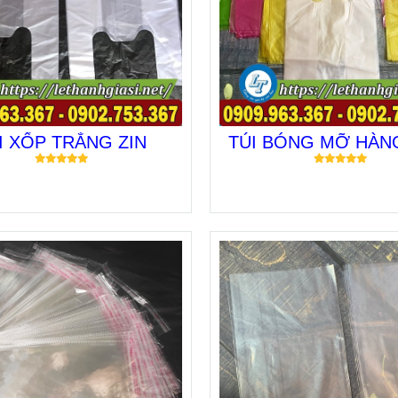
I XỐP TRẮNG ZIN
TÚI BÓNG MỠ HÀN