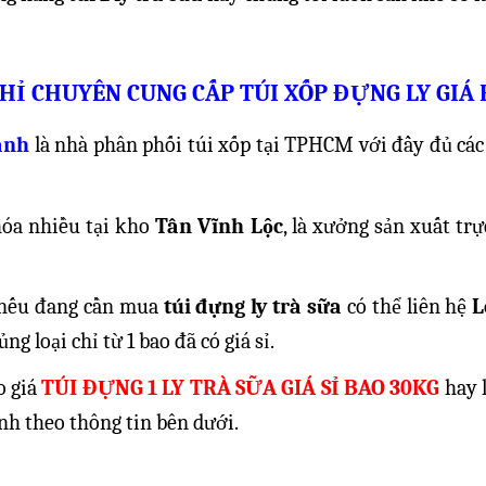
CHỈ CHUYÊN CUNG CẤP TÚI XỐP ĐỰNG LY GIÁ
anh
là nhà phân phối túi xốp tại TPHCM với đầy đủ cá
óa nhiều tại kho
Tân Vĩnh Lộc
, là xưởng sản xuất tr
nếu đang cần mua
túi đựng ly trà sữa
có thể liên hệ
L
ng loại chỉ từ 1 bao đã có giá sỉ.
o giá
TÚI ĐỰNG 1 LY TRÀ SỮA GIÁ SỈ
BAO 30KG
hay 
nh theo thông tin bên dưới.