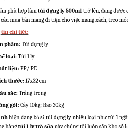
ẩm phù hợp làm
túi đựng ly 500ml
trở lên, đang được 
cầu mua bán mang đi tiện cho việc mang xách, treo móc a
tin chi tiết:
ản phẩm:
Túi đựng ly
hể loại:
Túi 1 ly
hất liệu:
PP/ PE
ích thước:
17x32 cm
àu sắc:
Trắng trong
óng gói:
Cây 10kg; Bao 30kg
anh
hiện đang bỏ sỉ túi đựng ly nhiều loại như túi 1 ngăn, tú
êng hàng
túi 1 ly trà sữa
này chúng tôi luôn sẵn kho số l