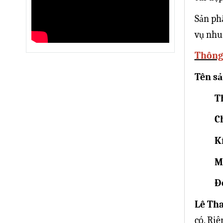
Sản ph
vụ nhu 
Thông 
Tên s
T
C
K
M
Đ
Lê Th
có. Ri