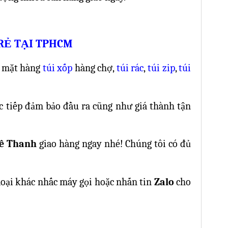
 RẺ TẠI TPHCM
c mặt hàng
túi xốp
hàng chợ,
túi rác
,
túi zip
,
túi
ực tiếp đảm bảo đầu ra cũng như giá thành tận
ê Thanh
giao hàng ngay nhé! Chúng tôi có đủ
loại khác nhấc máy gọi hoặc nhắn tin
Zalo
cho