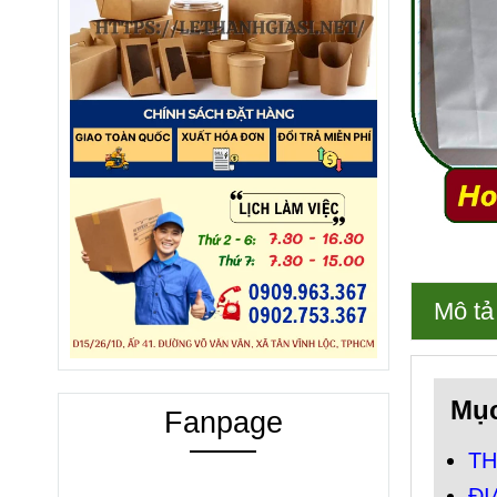
Mô tả
Mục
Fanpage
TH
ĐỊ