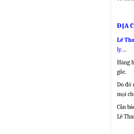
ĐỊA 
Lê Th
ly
….
Hàng h
gốc.
Do đó 
mọi chủ
Cần bá
Lê Tha