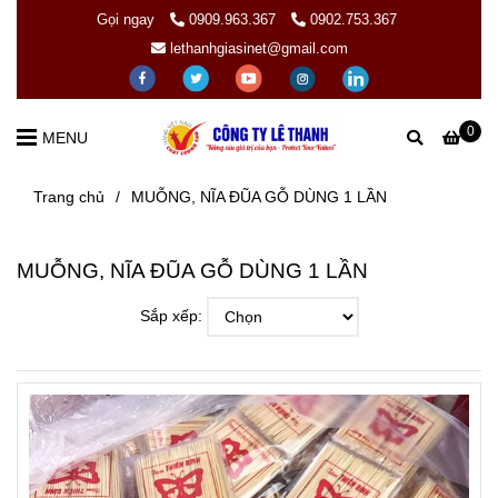
Gọi ngay
0909.963.367
0902.753.367
lethanhgiasinet@gmail.com
0
MENU
Trang chủ
/
MUỖNG, NĨA ĐŨA GỖ DÙNG 1 LẦN
MUỖNG, NĨA ĐŨA GỖ DÙNG 1 LẦN
Sắp xếp: