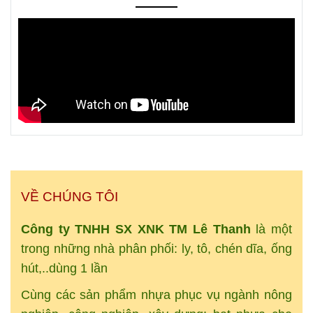
VỀ CHÚNG TÔI
Công ty TNHH SX XNK
TM
Lê Thanh
là một
trong những nhà phân phối: ly, tô, chén dĩa, ống
hút,..dùng 1 lần
Cùng các sản phẩm nhựa phục vụ ngành nông