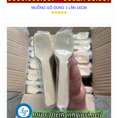
MUỖNG GỖ DÙNG 1 LẦN 16CM