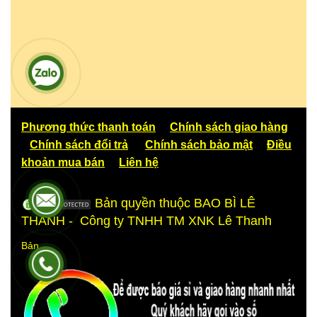
Phương thức thanh toán
Chính sách giao hàng
Chính sách đổi trả
Chính sách bảo mật
Điều
khoản mua bán
Liên hệ
Bản quyền thuộc BAO BÌ LÊ
THANH - Công ty TNHH TM XNK Lê Thanh
Bản