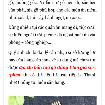
gỗ, muỗng gỗ… Vì làm từ gỗ nên độ sắc bén
vừa phải, nĩa gỗ phù hợp cho các món ăn mềm
như: salad, trái cây, bánh ngọt, mì xào…
Dùng nhiều tại các quán ăn mang đi,
tiệc cưới,
sự kiện ngoài trời, picnic, dã ngoại, suất ăn văn
phòng – công nghiệp…
Quý anh chị là đại lý cần nhập sỉ số lượng lớn
hay cửa hàng cần mua về sử dụng mà chưa tìm
được
địa chỉ bán nĩa gỗ dùng 1 lần giá sỉ rẻ
tphcm
thì có thể liên hệ trực tiếp Lê Thanh
nhé! Chúng tôi luôn sẵn hàng.