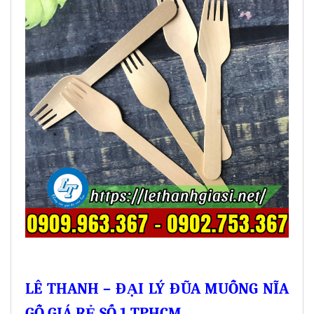
LÊ THANH – ĐẠI LÝ ĐŨA MUỖNG NĨA
GỖ GIÁ RẺ SỐ 1 TPHCM