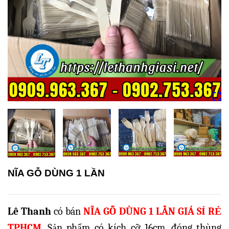
NĨA GỖ DÙNG 1 LẦN
Lê Thanh
có bán
NĨA GỖ DÙNG 1 LẦN GIÁ SỈ RẺ
TPHCM
. Sản phẩm có kích cỡ 16cm, đóng thùng