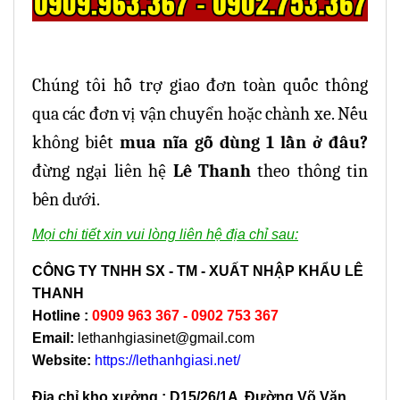
Chúng tôi hỗ trợ giao đơn toàn quốc thông
qua các đơn vị vận chuyển hoặc chành xe. Nếu
không biết
mua nĩa gỗ dùng 1 lần ở đâu?
đừng ngại liên hệ
Lê Thanh
theo thông tin
bên dưới.
Mọi chi tiết xin vui lòng liên hệ địa chỉ sau:
CÔNG TY TNHH SX - TM - XUẤT NHẬP KHẨU LÊ
THANH
Hotline
:
0909 963 367 - 0902 753 367
Email:
lethanhgiasinet@gmail.com
Website:
https://lethanhgiasi.net/
Địa chỉ kho xưởng : D15/26/1A Đường Võ Văn