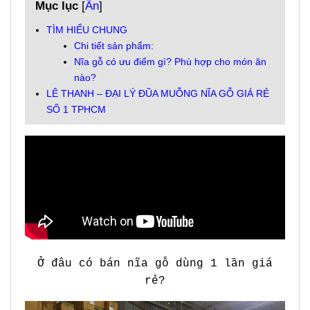
Mục lục
[
Ẩn
]
TÌM HIỂU CHUNG
Chi tiết sản phẩm:
Nĩa gỗ có ưu điểm gì? Phù hợp cho món ăn
nào?
LÊ THANH – ĐẠI LÝ ĐŨA MUỖNG NĨA GỖ GIÁ RẺ
SỐ 1 TPHCM
Ở đâu có bán nĩa gỗ dùng 1 lần giá
rẻ?