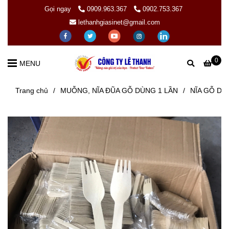
Gọi ngay
0909.963.367
0902.753.367
lethanhgiasinet@gmail.com
0
MENU
Trang chủ
/
MUỖNG, NĨA ĐŨA GỖ DÙNG 1 LẦN
/
NĨA GỖ DÙ