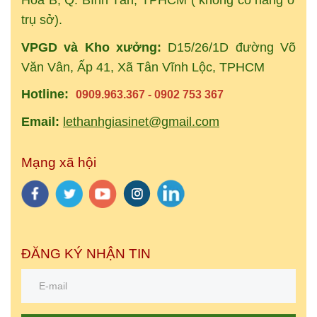
Hòa B, Q. Bình Tân, TPHCM ( không có hàng ở
trụ sở).
VPGD và Kho xưởng:
D15/26/1D đường Võ
Văn Vân, Ấp 41, Xã Tân Vĩnh Lộc, TPHCM
Hotline:
0909.963.367 - 0902 753 367
Email:
lethanhgiasinet@gmail.com
Mạng xã hội
ĐĂNG KÝ NHẬN TIN