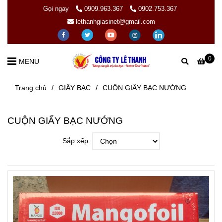
Gọi ngay
0909.963.367
0902.753.367
lethanhgiasinet@gmail.com
0
MENU
Trang chủ
/
GIẤY BẠC
/
CUỘN GIẤY BẠC NƯỚNG
CUỘN GIẤY BẠC NƯỚNG
Sắp xếp: