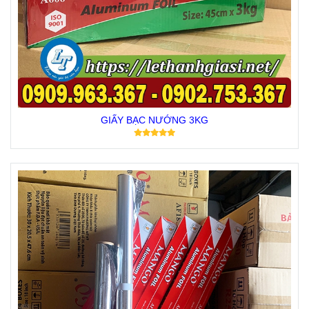
GIẤY BẠC NƯỚNG 3KG