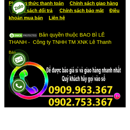
Phương thức thanh toán
Chính sách giao hàng
Chính sách đổi trả
Chính sách bảo mật
Điều
khoản mua bán
Liên hệ
Bản quyền thuộc BAO BÌ LÊ
THANH - Công ty TNHH TM XNK Lê Thanh
Bản
LƯU Ý:
Mọi thắc mắc hoặc góp ý về sản