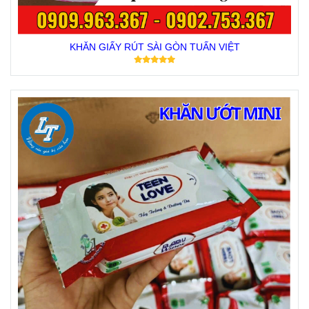
KHĂN GIẤY RÚT SÀI GÒN TUẤN VIỆT