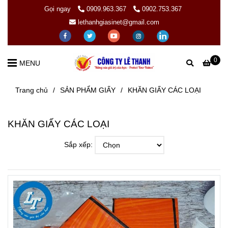
Gọi ngay
0909.963.367
0902.753.367
lethanhgiasinet@gmail.com
0
MENU
Trang chủ
/
SẢN PHẨM GIẤY
/
KHĂN GIẤY CÁC LOẠI
KHĂN GIẤY CÁC LOẠI
Sắp xếp: