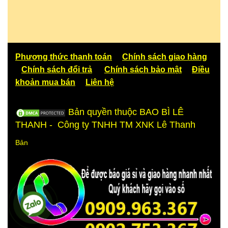
Phương thức thanh toán
Chính sách giao hàng
Chính sách đổi trả
Chính sách bảo mật
Điều
khoản mua bán
Liên hệ
Bản quyền thuộc BAO BÌ LÊ
THANH - Công ty TNHH TM XNK Lê Thanh
Bản