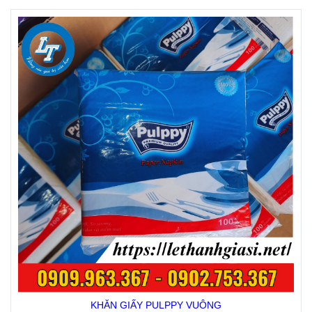
KHĂN GIẤY PULPPY VUÔNG