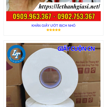
KHĂN GIẤY ƯỚT BỊCH NHỎ