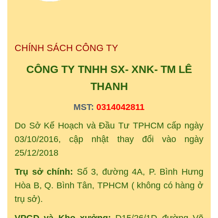
CHÍNH SÁCH CÔNG TY
CÔNG TY TNHH SX- XNK-
TM
LÊ
THANH
MST:
0314042811
Do Sở Kế Hoạch và Đầu Tư TPHCM cấp ngày
03/10/2016, cập nhật thay đổi vào ngày
25/12/2018
Trụ sở chính:
Số 3, đường 4A, P. Bình Hưng
Hòa B, Q. Bình Tân, TPHCM ( không có hàng ở
trụ sở).
VPGD và Kho xưởng:
D15/26/1D đường Võ