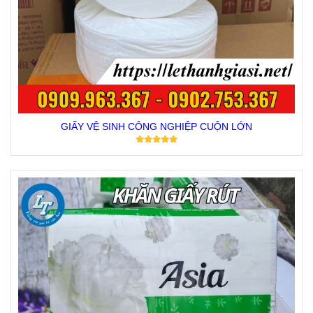
GIẤY VỆ SINH CÔNG NGHIỆP CUỘN LỚN