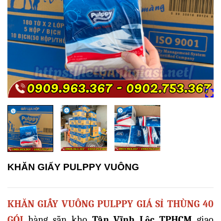
KHĂN GIẤY PULPPY VUÔNG
KHĂN GIẤY VUÔNG PULPPY GIÁ SỈ THÙNG 40
GÓI
hàng sẵn kho
Tân Vĩnh Lộc
TPHCM
giao