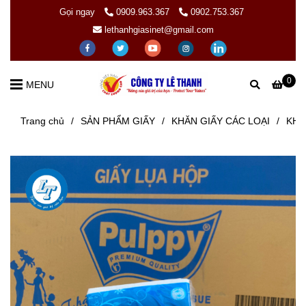
Gọi ngay
0909.963.367
0902.753.367
lethanhgiasinet@gmail.com
0
MENU
Trang chủ
/
SẢN PHẨM GIẤY
/
KHĂN GIẤY CÁC LOẠI
/
KHĂ