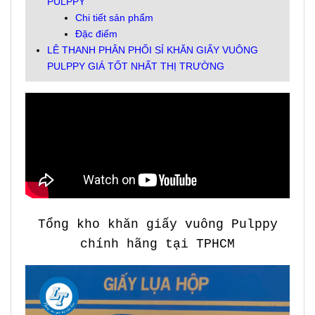
PULPPY
Chi tiết sản phẩm
Đặc điểm
LÊ THANH PHÂN PHỐI SỈ KHĂN GIẤY VUÔNG
PULPPY GIÁ TỐT NHẤT THỊ TRƯỜNG
Tổng kho khăn giấy vuông Pulppy
chính hãng tại TPHCM