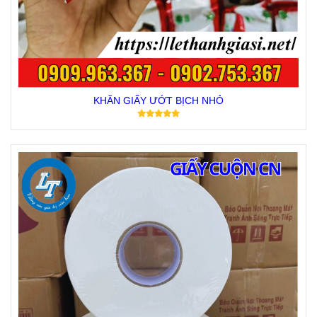
KHĂN GIẤY ƯỚT BỊCH NHỎ