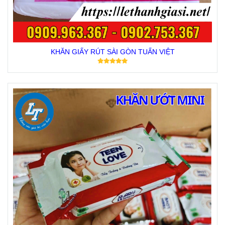
KHĂN GIẤY RÚT SÀI GÒN TUẤN VIỆT