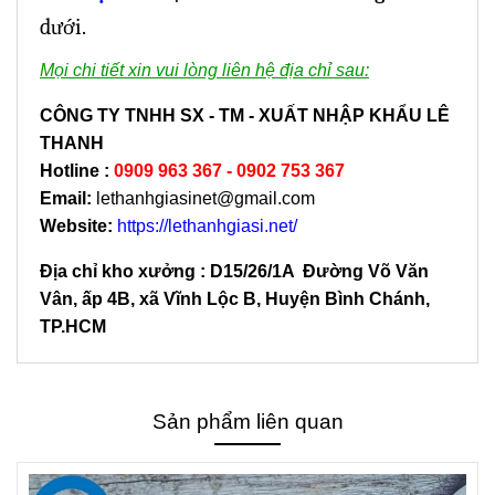
dưới.
Mọi chi tiết xin vui lòng liên hệ địa chỉ sau:
CÔNG TY TNHH SX - TM - XUẤT NHẬP KHẨU LÊ
THANH
Hotline
:
0909 963 367 - 0902 753 367
Email:
lethanhgiasinet@gmail.com
Website:
https://lethanhgiasi.net/
Địa chỉ kho xưởng : D15/26/1A Đường Võ Văn
Vân, ấp 4B, xã Vĩnh Lộc B, Huyện Bình Chánh,
TP.HCM
Sản phẩm liên quan