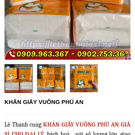
KHĂN GIẤY VUÔNG PHÚ AN
Lê Thanh cung
KHĂN GIẤY VUÔNG PHÚ AN GIÁ
SỈ CHO ĐẠI LÝ
, bách hoá… với số lượng lớn, giao