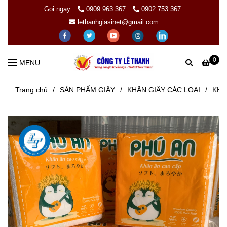
Gọi ngay
0909.963.367
0902.753.367
lethanhgiasinet@gmail.com
0
MENU
Trang chủ
/
SẢN PHẨM GIẤY
/
KHĂN GIẤY CÁC LOẠI
/
KHĂ