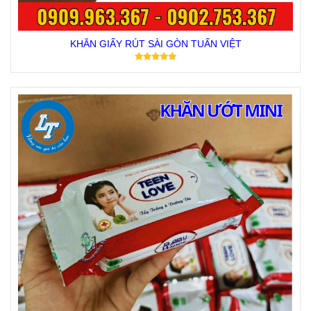
KHĂN GIẤY RÚT SÀI GÒN TUẤN VIỆT