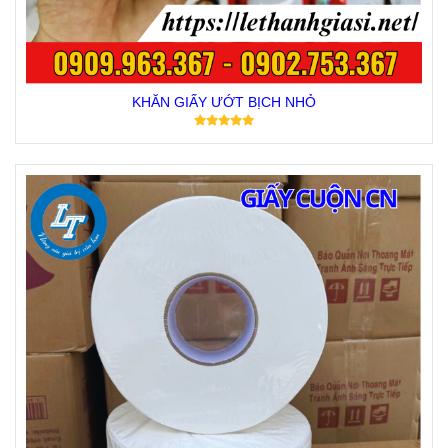
KHĂN GIẤY ƯỚT BỊCH NHỎ