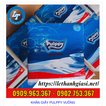
KHĂN GIẤY PULPPY VUÔNG