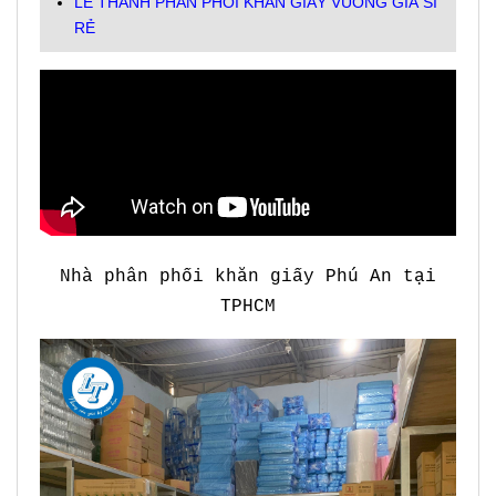
LÊ THANH PHÂN PHỐI KHĂN GIẤY VUÔNG GIÁ SỈ
RẺ
Nhà phân phối khăn giấy Phú An tại
TPHCM