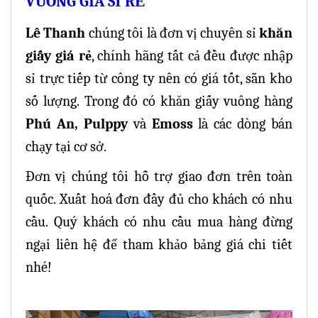
VUÔNG GIÁ SỈ RẺ
Lê Thanh
chúng tôi là đơn vị chuyên sỉ
khăn
giấy giá rẻ
, chính hãng tất cả đều được nhập
sỉ trực tiếp từ công ty nên có giá tốt, sẵn kho
số lượng.
Trong đó có khăn giấy vuông hàng
Phú An, Pulppy
và
Emoss
là các dòng bán
chạy tại cơ sở.
Đơn vị chúng tôi hỗ trợ giao đơn trên toàn
quốc. Xuất hoá đơn đầy đủ cho khách có nhu
cầu.
Quý khách có nhu cầu mua hàng đừng
ngại liên hệ để tham khảo bảng giá chi tiết
nhé!