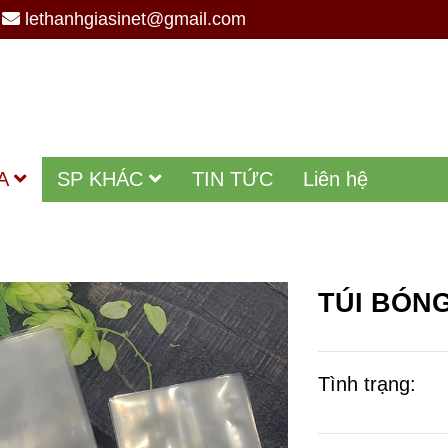
lethanhgiasinet@gmail.com
A
SP KHÁC
TIN TỨC
Liên hệ
TÚI BÓN
Tình trạng: