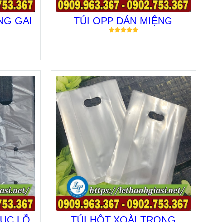
NG GAI
TÚI OPP DÁN MIỆNG
ĐỤC LỖ
TÚI HỘT XOÀI TRONG