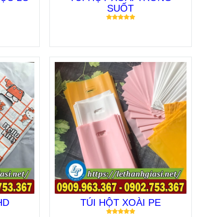
SUỐT
HD
TÚI HỘT XOÀI PE