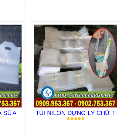
À SỮA
TÚI NILON ĐỰNG LY CHỮ T