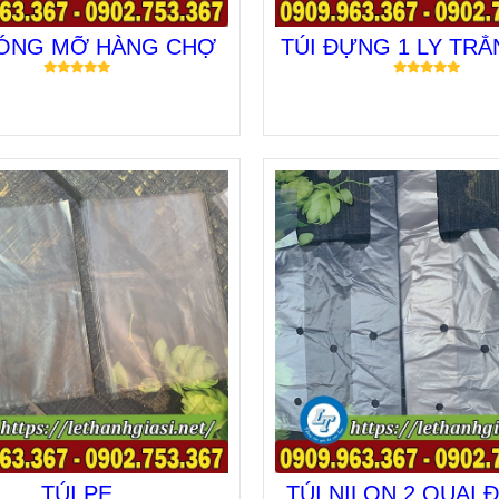
BÓNG MỠ HÀNG CHỢ
TÚI ĐỰNG 1 LY TRẮ
TÚI PE
TÚI NILON 2 QUAI 