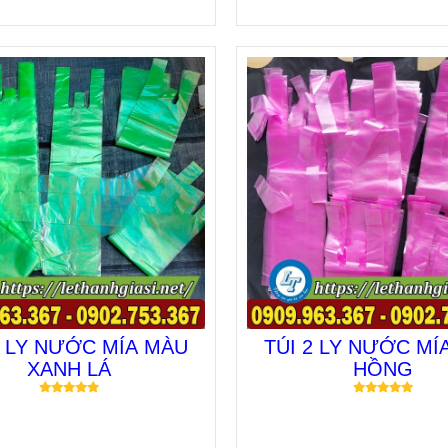
3 LY NƯỚC MÍA MÀU
TÚI 2 LY NƯỚC MÍ
XANH LÁ
HỒNG