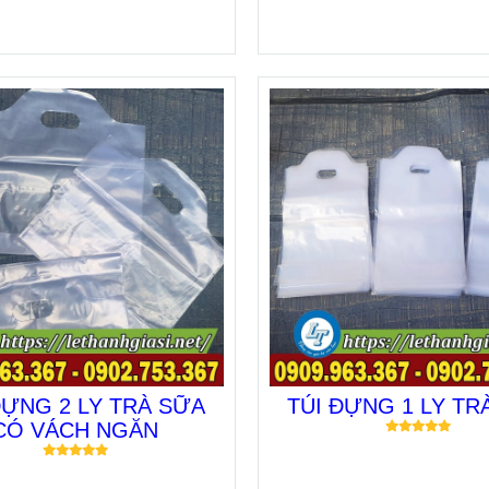
ĐỰNG 2 LY TRÀ SỮA
TÚI ĐỰNG 1 LY TR
CÓ VÁCH NGĂN