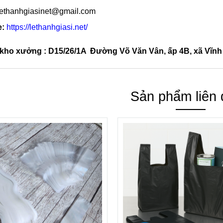
ethanhgiasinet@gmail.com
e:
https://lethanhgiasi.net/
ỉ kho xưởng : D15/26/1A Đường Võ Văn Vân, ấp 4B, xã Vĩn
Sản phẩm liên