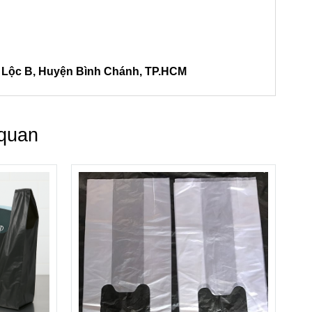
h Lộc B, Huyện Bình Chánh, TP.HCM
 quan