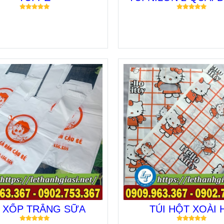
I XỐP TRẮNG SỮA
TÚI HỘT XOÀI 