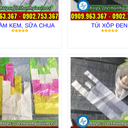
LÀM KEM, SỮA CHUA
TÚI XỐP ĐEN