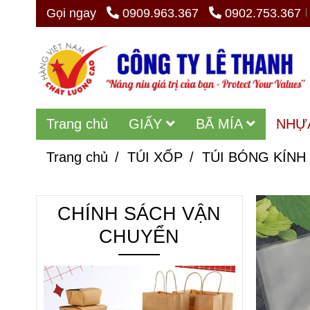
Gọi ngay
0909.963.367
0902.753.367
Trang chủ
GIẤY
BÃ MÍA
NHỰ
Trang chủ
/
TÚI XỐP
/
TÚI BÓNG KÍNH
CHÍNH SÁCH VẬN
CHUYỂN