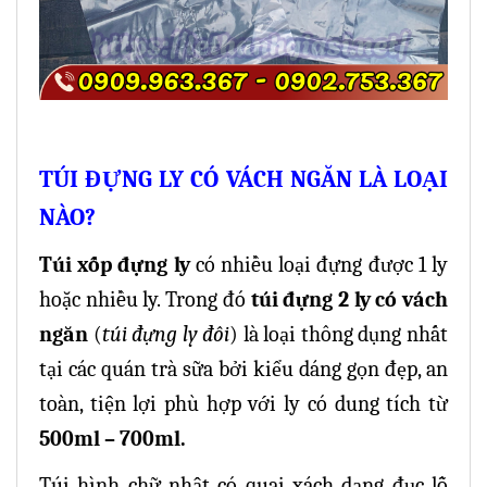
TÚI ĐỰNG LY CÓ VÁCH NGĂN LÀ LOẠI
NÀO?
Túi xốp đựng ly
có nhiều loại đựng được 1 ly
hoặc nhiều ly. Trong đó
túi đựng 2 ly có vách
ngăn
(
túi đựng ly đôi
) là loại thông dụng nhất
tại các quán trà sữa bởi kiểu dáng gọn đẹp, an
toàn, tiện lợi phù hợp với ly có dung tích từ
500ml – 700ml.
Túi
hình chữ nhật có quai xách dạng đục lỗ