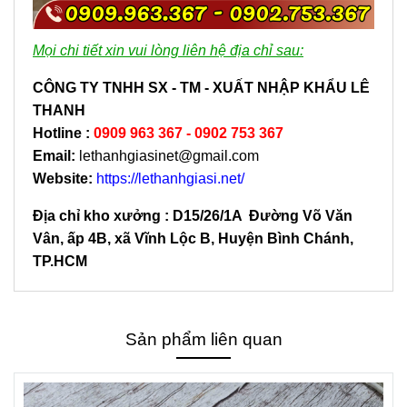
Mọi chi tiết xin vui lòng liên hệ địa chỉ sau:
CÔNG TY TNHH SX - TM - XUẤT NHẬP KHẨU LÊ
THANH
Hotline
:
0909 963 367 - 0902 753 367
Email:
lethanhgiasinet@gmail.com
Website:
https://lethanhgiasi.net/
Địa chỉ kho xưởng : D15/26/1A Đường Võ Văn
Vân, ấp 4B, xã Vĩnh Lộc B, Huyện Bình Chánh,
TP.HCM
Sản phẩm liên quan