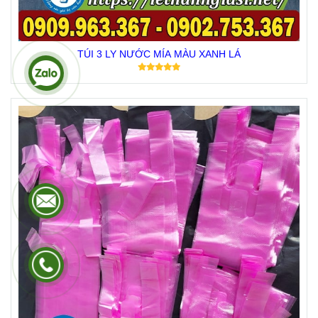
TÚI 3 LY NƯỚC MÍA MÀU XANH LÁ