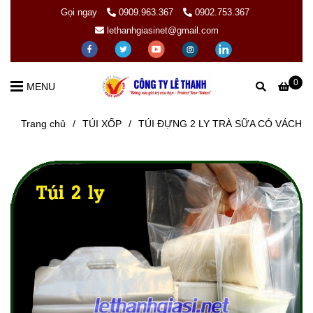
Gọi ngay
0909.963.367
0902.753.367
lethanhgiasinet@gmail.com
0
MENU
Trang chủ
/
TÚI XỐP
/
TÚI ĐỰNG 2 LY TRÀ SỮA CÓ VÁCH 