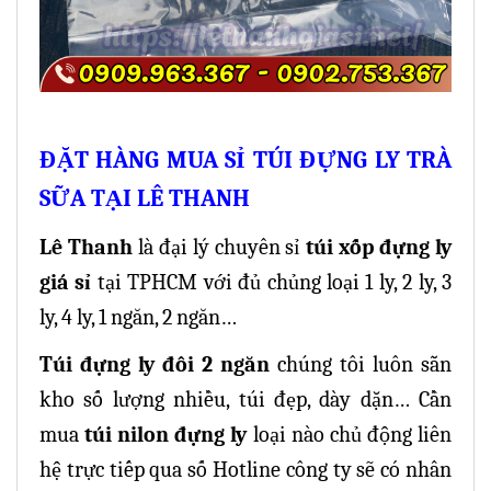
ĐẶT HÀNG MUA SỈ TÚI ĐỰNG LY TRÀ
SỮA TẠI LÊ THANH
Lê Thanh
là đại lý chuyên sỉ
túi xốp đựng ly
giá sỉ
tại TPHCM với đủ chủng loại 1 ly, 2 ly, 3
ly, 4 ly, 1 ngăn, 2 ngăn…
Túi đựng ly đôi 2 ngăn
chúng tôi luôn sẵn
kho số lượng nhiều, túi đẹp, dày dặn…
Cần
mua
túi nilon đựng ly
loại nào chủ động liên
hệ trực tiếp qua số Hotline công ty sẽ có nhân