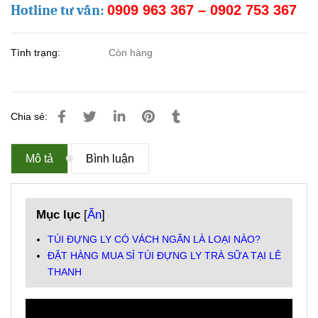
Hotline tư vấn:
0909 963 367 – 0902 753 367
Tình trạng:
Còn hàng
Chia sẻ:
Mô tả
Bình luận
Mục lục
[
Ẩn
]
TÚI ĐỰNG LY CÓ VÁCH NGĂN LÀ LOẠI NÀO?
ĐẶT HÀNG MUA SỈ TÚI ĐỰNG LY TRÀ SỮA TẠI LÊ
THANH