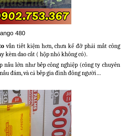
ango 480
to
vẫn tiết kiệm hơn, chưa kể đỡ phải mất công
quay kèm dao cắt ( hộp nhỏ không có).
bếp nấu lớn như bếp công nghiệp (công ty chuyên
p nấu đám, và cả bếp gia đình đông người…