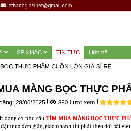
lethanhgiasinet@gmail.com
A
SP KHÁC
TIN TỨC
Liên hệ
BỌC THỰC PHẨM CUỘN LỚN GIÁ SỈ RẺ
 MUA MÀNG BỌC THỰC PHẨ
đăng:
28/06/2025
380 Lượt xem
h đang có nhu cầu
TÌM MUA MÀNG BỌC THỰC PHẨ
 đặt mua đơn giản, giao nhanh thì phải theo dõi bài viế