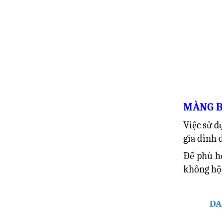
MÀNG B
Việc sử 
gia đình 
Để phù hợ
không h
DA