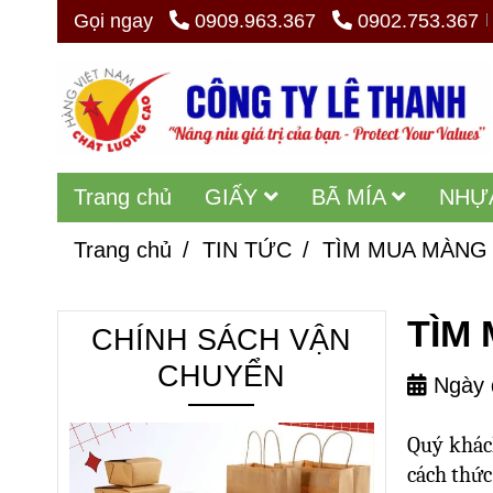
Gọi ngay
0909.963.367
0902.753.367
Trang chủ
GIẤY
BÃ MÍA
NHỰ
Trang chủ
/
TIN TỨC
/
TÌM MUA MÀNG 
TÌM
CHÍNH SÁCH VẬN
CHUYỂN
Ngày 
Quý khác
cách thức