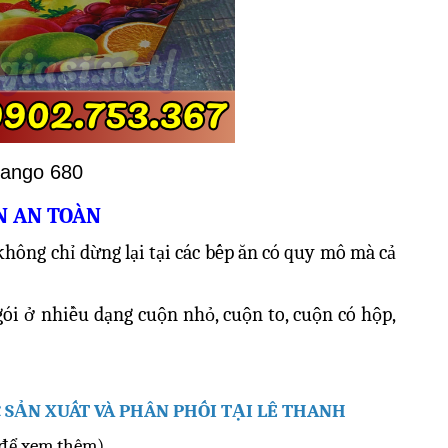
ango 680
N AN TOÀN
hông chỉ dừng lại tại các bếp ăn có quy mô mà cả
i ở nhiều dạng cuộn nhỏ, cuộn to, cuộn có hộp,
SẢN XUẤT VÀ PHÂN PHỐI TẠI LÊ THANH
 để xem thêm)