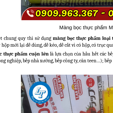
Màng bọc thực phẩm M
t chung quy thì sử dụng
màng bọc thực phẩm loại 
 hộp mới lại dễ dùng, dễ kéo, dễ cắt vì có hộp, có trục 
c thực phẩm cuộn lớn
là lựa chọn của hầu hết các 
ông nghiệp, bếp nhà xưởng, bếp công ty, căn teen…); bế