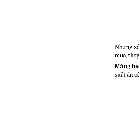
Nhưng xé
mua, thay
Màng bọ
suất ăn c