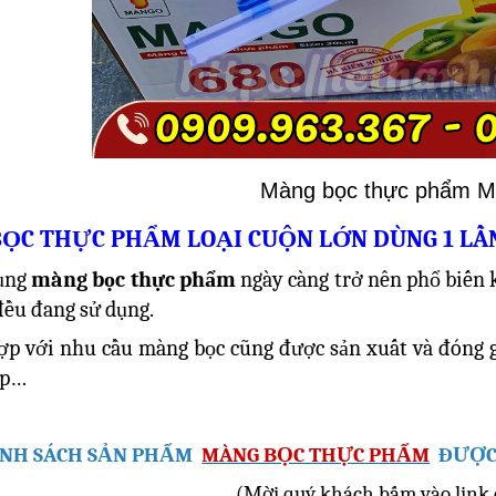
Màng bọc thực phẩm M
ỌC THỰC PHẨM LOẠI CUỘN LỚN DÙNG 1 LẦ
dụng
màng bọc thực phẩm
ngày càng trở nên phổ biến k
đều đang sử dụng.
p với nhu cầu màng bọc cũng được sản xuất và đóng gó
ộp…
NH SÁCH SẢN PHẨM
MÀNG BỌC THỰC PHẨM
ĐƯỢC 
(Mời quý khách bấm vào link