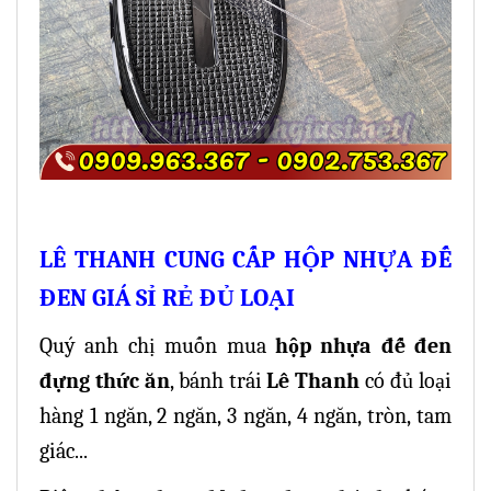
LÊ THANH CUNG CẤP HỘP NHỰA ĐẾ
ĐEN GIÁ SỈ RẺ ĐỦ LOẠI
Quý anh chị muốn mua
hộp nhựa đế đen
đựng thức ăn
, bánh trái
Lê Thanh
có đủ loại
hàng 1 ngăn, 2 ngăn, 3 ngăn, 4 ngăn, tròn, tam
giác...