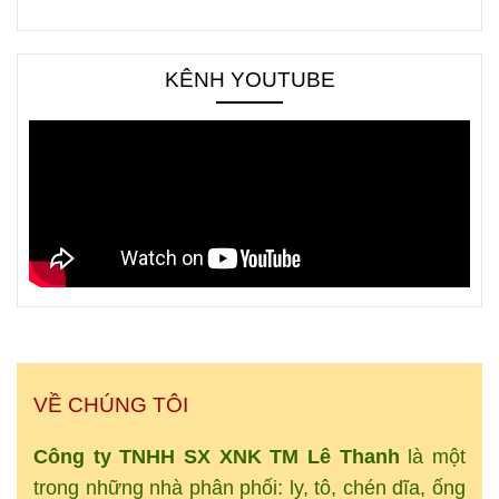
KÊNH YOUTUBE
VỀ CHÚNG TÔI
Công ty TNHH SX XNK
TM
Lê Thanh
là một
trong những nhà phân phối: ly, tô, chén dĩa, ống