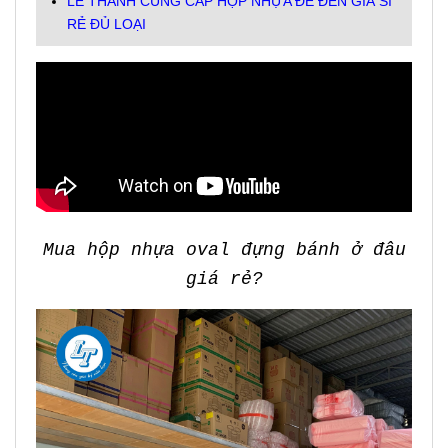
LÊ THANH CUNG CẤP HỘP NHỰA ĐẾ ĐEN GIÁ SỈ
RẺ ĐỦ LOẠI
Mua hộp nhựa oval đựng bánh ở đâu
giá rẻ?