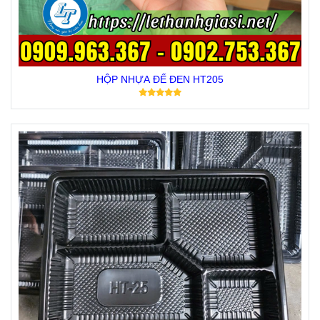
HỘP NHỰA ĐẾ ĐEN HT205