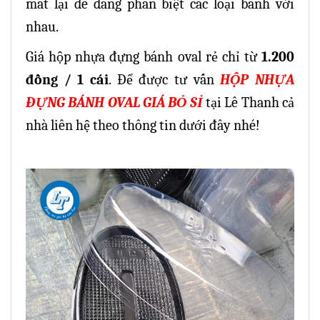
mắt lại dễ dàng phân biệt các loại bánh với
nhau.
Giá hộp nhựa đựng bánh oval rẻ chỉ từ
1.200
đồng / 1 cái
. Để được tư vấn
HỘP NHỰA
ĐỰNG BÁNH OVAL GIÁ BỎ SỈ
tại Lê Thanh cả
nhà liên hệ theo thông tin dưới đây nhé!