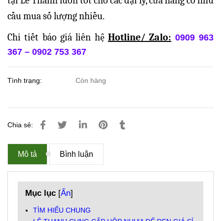
tại Lê Thanh luôn tốt cho các đại lý, cửa hàng có nhu
cầu mua số lượng nhiều.
Chi tiết báo giá liên hệ
Hotline/ Zalo:
0909 963
367 – 0902 753 367
Tình trạng:
Còn hàng
Chia sẻ:
Mô tả
Bình luận
Mục lục
[
Ẩn
]
TÌM HIỂU CHUNG