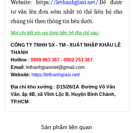
Website: https:
//lethanhgiasi.net/
.Để được
tư vấn lên đơn sớm nhất có thể liên hệ cho
chúng tôi theo thông tin bên dưới.
Mọi chi tiết xin vui lòng liên hệ địa chỉ sau:
CÔNG TY TNHH SX - TM - XUẤT NHẬP KHẨU LÊ
THANH
Hotline
:
0909 963 367 - 0902 753 367
Email:
lethanhgiasinet@gmail.com
Website:
https://lethanhgiasi.net/
Địa chỉ kho xưởng : D15/26/1A Đường Võ Văn
Vân, ấp 4B, xã Vĩnh Lộc B, Huyện Bình Chánh,
TP.HCM
Sản phẩm liên quan