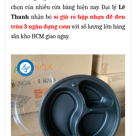
chọn của nhiều cửa hàng hiện nay. Đại lý
Lê
Thanh
nhận bỏ
sỉ giá rẻ hộp nhựa đế đen
tròn 3 ngăn đựng cơm
với số lượng lớn hàng
sẵn kho HCM giao ngay.