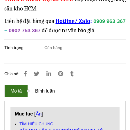
sẵn kho HCM.
Liên hệ đặt hàng qua
Hotline/ Zalo
:
0909 963 367
để được tư vấn báo giá.
–
0902 753 367
Tình trạng:
Còn hàng
Chia sẻ:
Mô tả
Bình luận
Mục lục
[
Ẩn
]
TÌM HIỂU CHUNG