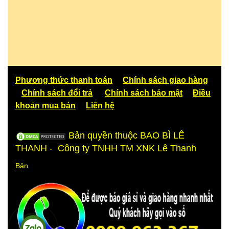
Phương thức thanh toán
Chính sách giao hàng
Chính sách đổi trả
Chính sách bảo mật
Điều
khoản mua bán
Liên hệ
Bản quyền thuộc BAO BÌ LÊ
THANH - Công ty TNHH TM XNK Lê Thanh
Bản