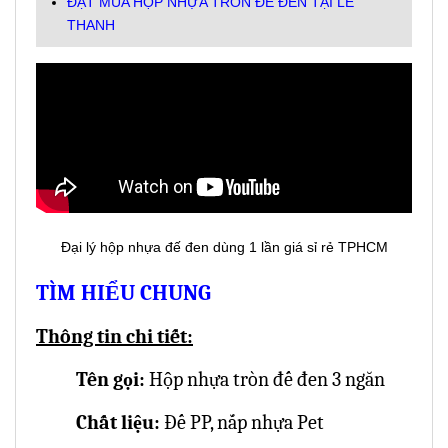
ĐẶT MUA HỘP NHỰA TRÒN ĐẾ ĐEN TẠI LÊ
THANH
Đại lý hộp nhựa đế đen dùng 1 lần giá sỉ rẻ TPHCM
TÌM HIỂU CHUNG
Thông tin chi tiết:
Tên gọi:
Hộp nhựa tròn đế đen 3 ngăn
Chất liệu:
Đế PP, nắp nhựa Pet