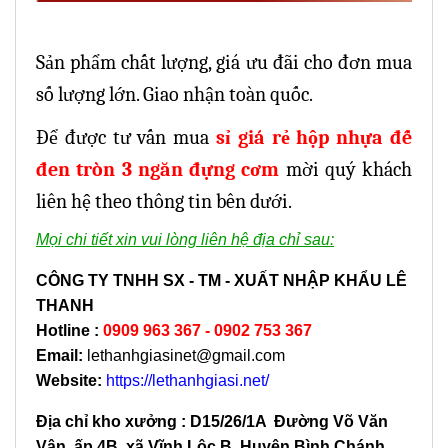
Sản phẩm chất lượng, giá ưu đãi cho đơn mua
số lượng lớn. Giao nhận toàn quốc.
Để được tư vấn mua
sỉ giá rẻ hộp nhựa đế
đen tròn 3 ngăn đựng cơm
mời quý khách
liên hệ theo thông tin bên dưới.
Mọi chi tiết xin vui lòng liên hệ địa chỉ sau:
CÔNG TY TNHH SX - TM - XUẤT NHẬP KHẨU LÊ
THANH
Hotline
:
0909 963 367 - 0902 753 367
Email:
lethanhgiasinet@gmail.com
Website:
https://lethanhgiasi.net/
Địa chỉ kho xưởng : D15/26/1A Đường Võ Văn
Vân, ấp 4B, xã Vĩnh Lộc B, Huyện Bình Chánh,