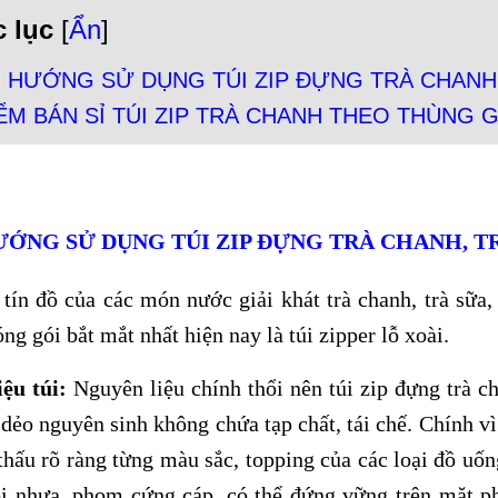
 lục
[
Ẩn
]
 HƯỚNG SỬ DỤNG TÚI ZIP ĐỰNG TRÀ CHANH
ỂM BÁN SỈ TÚI ZIP TRÀ CHANH THEO THÙNG G
ƯỚNG SỬ DỤNG TÚI ZIP ĐỰNG TRÀ CHANH, T
tín đồ của các món nước giải khát trà chanh, trà sữa, 
ng gói bắt mắt nhất hiện nay là túi zipper lỗ xoài.
iệu túi:
Nguyên liệu chính thổi nên túi zip đựng trà 
dẻo nguyên sinh không chứa tạp chất, tái chế. Chính vì 
thấu rõ ràng từng màu sắc, topping của các loại đồ uố
i nhựa, phom cứng cáp, có thể đứng vững trên mặt ph