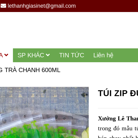
lethanhgiasinet@gmail.com
A
SP KHÁC
TIN TỨC
Liên hệ
G TRÀ CHANH 600ML
TÚI ZIP 
Xưởng Lê Tha
trong đó mẫu tú
bán chạy nhất 