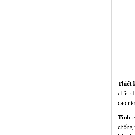
Thiết 
chắc c
cao nên
Tính c
chống 