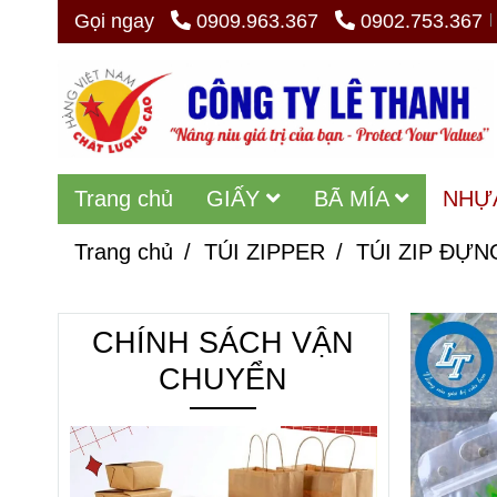
Gọi ngay
0909.963.367
0902.753.367
Trang chủ
GIẤY
BÃ MÍA
NHỰ
Trang chủ
/
TÚI ZIPPER
/
TÚI ZIP ĐỰN
CHÍNH SÁCH VẬN
CHUYỂN