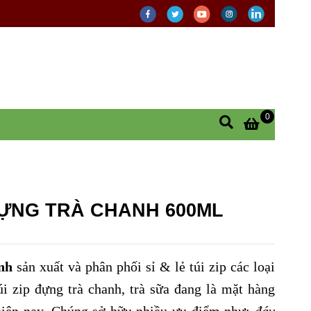
0
ĐỰNG TRÀ CHANH 600ML
nh
sản xuất và phân phối sỉ & lẻ túi zip các loại
i zip đựng trà chanh, trà sữa đang là mặt hàng
hiện nay. Chúng sở hữu nhiều ưu điểm như:
đáy