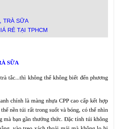
, TRÀ SỮA
IÁ RẺ TẠI TPHCM
RÀ SỮA
trà tắc...thì không thể không biết đến phương
chanh chính là màng nhựa CPP cao cấp kết hợp
thế nền túi rất trong suốt và bóng, có thể nhìn
ng mà bạn gần thưởng thức. Đặc tính túi không
ẳng, vào treo xách thoải mái mà không lo bị