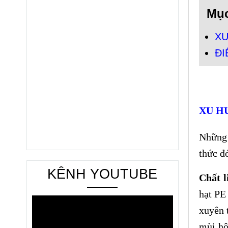
Mục
XU
ĐI
XU H
Những 
thức đó
KÊNH YOUTUBE
Chất l
hạt PE 
xuyên 
mùi hô