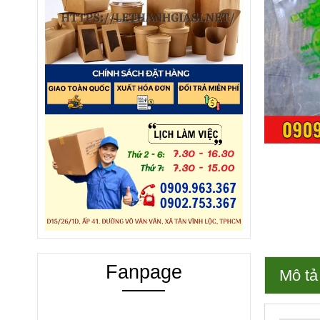
Fanpage
Mô tả