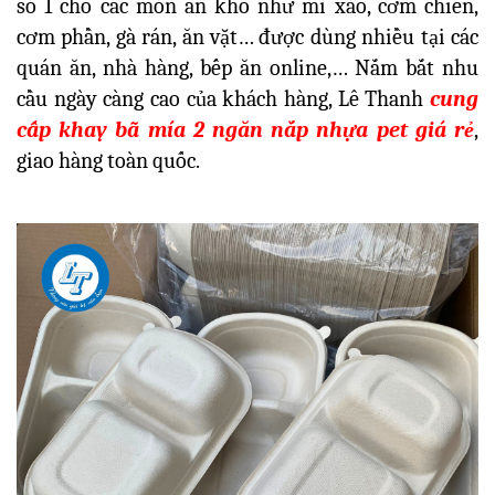
số 1 cho các món ăn khô như mì xào, cơm chiên,
cơm phần, gà rán, ăn vặt… được dùng nhiều tại các
quán ăn, nhà hàng, bếp ăn online,… Nắm bắt nhu
cầu ngày càng cao của khách hàng, Lê Thanh
cung
cấp
khay bã mía 2 ngăn nắp nhựa pet giá rẻ
,
giao hàng toàn quốc.