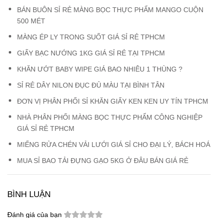
BÁN BUÔN SỈ RẺ MÀNG BỌC THỰC PHẨM MANGO CUỘN
500 MÉT
MÀNG ÉP LY TRONG SUỐT GIÁ SỈ RẺ TPHCM
GIẤY BẠC NƯỚNG 1KG GIÁ SỈ RẺ TẠI TPHCM
KHĂN ƯỚT BABY WIPE GIÁ BAO NHIÊU 1 THÙNG ?
SỈ RẺ DÂY NILON ĐỤC ĐỦ MÀU TẠI BÌNH TÂN
ĐƠN VỊ PHÂN PHỐI SỈ KHĂN GIẤY KEN KEN UY TÍN TPHCM
NHÀ PHÂN PHỐI MÀNG BỌC THỰC PHẨM CÔNG NGHIỆP
GIÁ SỈ RẺ TPHCM
MIẾNG RỬA CHÉN VẢI LƯỚI GIÁ SỈ CHO ĐẠI LÝ, BÁCH HOÁ
MUA SỈ BAO TẢI ĐỰNG GẠO 5KG Ở ĐÂU BÁN GIÁ RẺ
BÌNH LUẬN
Đánh giá của bạn