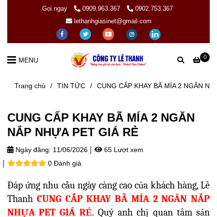
Gọi ngay
0909.963.367
0902.753.367
lethanhgiasinet@gmail.com
0
MENU
Trang chủ
/
TIN TỨC
/
CUNG CẤP KHAY BÃ MÍA 2 NGĂN NẮ
CUNG CẤP KHAY BÃ MÍA 2 NGĂN
NẮP NHỰA PET GIÁ RẺ
Ngày đăng:
11/06/2026
65 Lượt xem
0 Đánh giá
Đáp ứng nhu cầu ngày càng cao của khách hàng, Lê
Thanh
CUNG CẤP KHAY BÃ MÍA 2 NGĂN NẮP
NHỰA PET GIÁ RẺ
.
Quý anh chị quan tâm sản