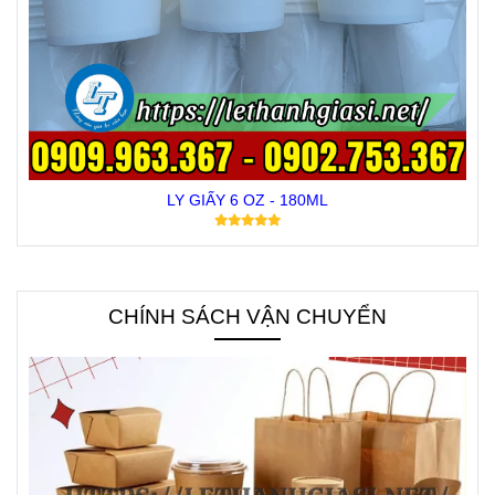
LY GIẤY 6 OZ - 180ML
CHÍNH SÁCH VẬN CHUYỂN