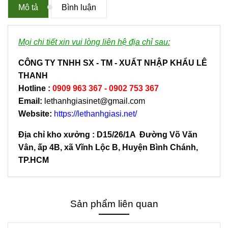
Mô tả
Bình luận
Mọi chi tiết xin vui lòng liên hệ địa chỉ sau:
CÔNG TY TNHH SX - TM - XUẤT NHẬP KHẨU LÊ
THANH
Hotline
:
0909 963 367 - 0902 753 367
Email:
lethanhgiasinet@gmail.com
Website:
https://lethanhgiasi.net/
Địa chỉ kho xưởng : D15/26/1A Đường Võ Văn
Vân, ấp 4B, xã Vĩnh Lộc B, Huyện Bình Chánh,
TP.HCM
Sản phẩm liên quan