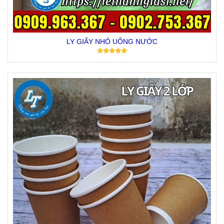
LY GIẤY NHỎ UỐNG NƯỚC