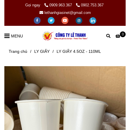
Gọi ngay
0909.963.367
0902.753.367
lethanhgiasinet@gmail.com
0
MENU
Trang chủ
/
LY GIẤY
/
LY GIẤY 4.5OZ - 110ML