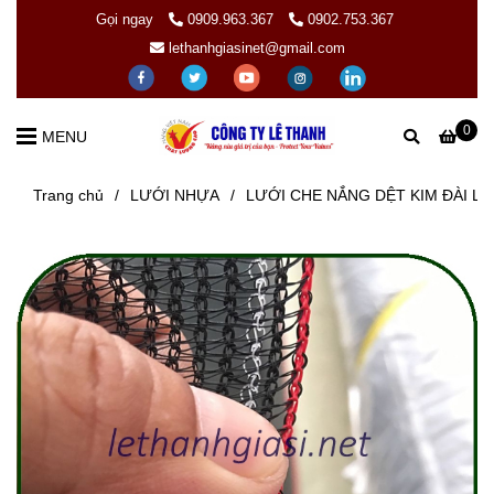
Gọi ngay
0909.963.367
0902.753.367
lethanhgiasinet@gmail.com
0
MENU
Trang chủ
/
LƯỚI NHỰA
/
LƯỚI CHE NẮNG DỆT KIM ĐÀI L