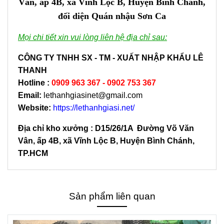
Vân, ấp 4B, xã Vĩnh Lộc B, Huyện Bình Chánh,
đối diện Quán nhậu Sơn Ca
Mọi chi tiết xin vui lòng liên hệ địa chỉ sau:
CÔNG TY TNHH SX - TM - XUẤT NHẬP KHẨU LÊ
THANH
Hotline
:
0909 963 367 - 0902 753 367
Email:
lethanhgiasinet@gmail.com
Website:
https://lethanhgiasi.net/
Địa chỉ kho xưởng : D15/26/1A Đường Võ Văn
Vân, ấp 4B, xã Vĩnh Lộc B, Huyện Bình Chánh,
TP.HCM
Sản phẩm liên quan