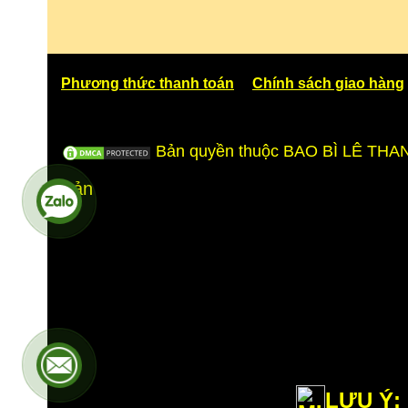
Phương thức thanh toán
Chính sách giao hàng
Bản quyền thuộc BAO BÌ LÊ THA
Bản
LƯU Ý: