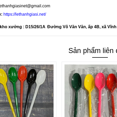
ethanhgiasinet@gmail.com
e:
https://lethanhgiasi.net/
ỉ kho xưởng : D15/26/1A Đường Võ Văn Vân, ấp 4B, xã Vĩn
Sản phẩm liên