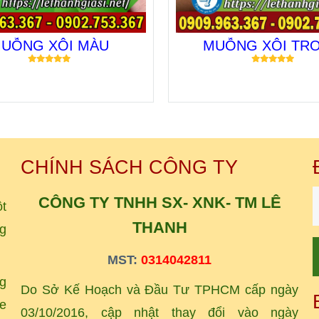
UỖNG XÔI MÀU
MUỖNG XÔI TR
CHÍNH SÁCH CÔNG TY
CÔNG TY TNHH SX- XNK-
TM
LÊ
t
THANH
ng
MST:
0314042811
g
Do Sở Kế Hoạch và Đầu Tư TPHCM cấp ngày
e
03/10/2016, cập nhật thay đổi vào ngày