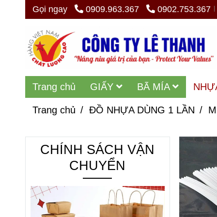
Gọi ngay
0909.963.367
0902.753.367
Trang chủ
GIẤY
BÃ MÍA
NHỰ
Trang chủ
/
ĐỒ NHỰA DÙNG 1 LẦN
/
M
CHÍNH SÁCH VẬN
CHUYỂN