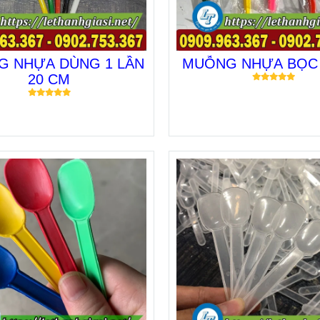
 NHỰA DÙNG 1 LẦN
MUỖNG NHỰA BỌC
20 CM