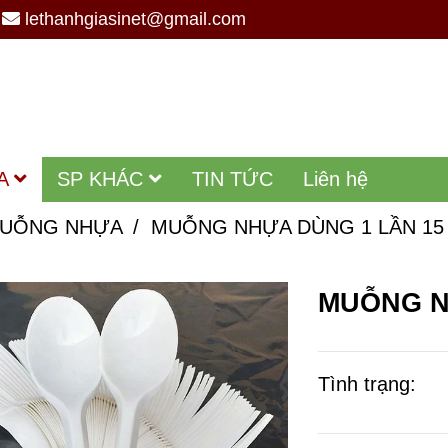
lethanhgiasinet@gmail.com
A
SP KHÁC
TIN TỨC
Liên hệ
UỖNG NHỰA
/
MUỖNG NHỰA DÙNG 1 LẦN 15
MUỖNG N
Tình trạng: